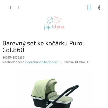
Přejít
NÁKUP
na
obsah
KOŠÍK
Barevný set ke kočárku Puro,
Col.860
8005549952287
Průměrné
Neohodnoceno
Podrobnosti hodnocení
Značka:
NEONATO
hodnocení
produktu
je
0,0
z
5
hvězdiček.