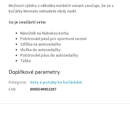
Možnost výběru z několika módních variant zaručuje, že se s
kočárky Neonato nebudete nikdy nudit.
Co je součástí setu:
Nánožník na hlubokou korbu
Polstrování pásů pro sportovní sezení
Stříška na autosedačku
Vložka do autosedačky
Polstrování pásu do autosedačky
Taška
Doplňkové parametry
Kategorie
:
Sety a potahy ke kočárkům
EAN
:
8005549952287
Z
á
p
a