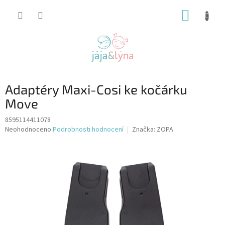
Přejít
NÁKUP
na
obsah
KOŠÍK
Adaptéry Maxi-Cosi ke kočárku
Move
8595114411078
Průměrné
Neohodnoceno
Podrobnosti hodnocení
Značka:
ZOPA
hodnocení
produktu
je
0,0
z
5
hvězdiček.