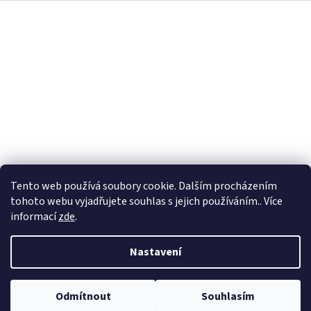
Z
á
p
a
t
í
Tento web používá soubory cookie. Dalším procházením
tohoto webu vyjadřujete souhlas s jejich používáním.. Více
informací
zde
.
Nastavení
Vytvořil Shoptet
Odmítnout
Souhlasím
Copyright 2026
jája&týna
. Všechna práva vyhrazena.