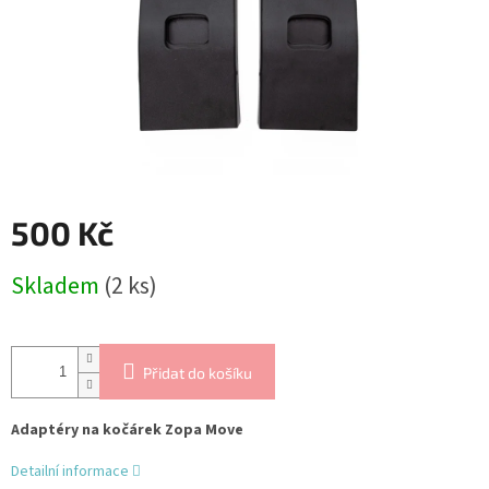
500 Kč
Měrná
Skladem
(2 ks)
cena:
Přidat do košíku
Adaptéry na kočárek Zopa Move
Detailní informace