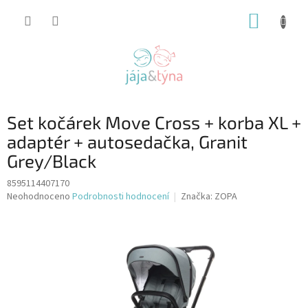
Přejít
NÁKUP
na
obsah
KOŠÍK
Set kočárek Move Cross + korba XL +
adaptér + autosedačka, Granit
Grey/Black
8595114407170
Průměrné
Neohodnoceno
Podrobnosti hodnocení
Značka:
ZOPA
hodnocení
produktu
je
0,0
z
5
hvězdiček.