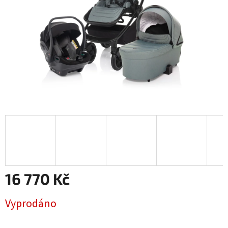
16 770 Kč
Měrná
Vyprodáno
cena: