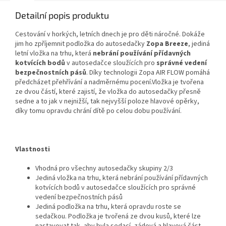
Detailní popis produktu
Cestování v horkých, letních dnech je pro děti náročné. Dokáže
jim ho zpříjemnit podložka do autosedačky
Zopa Breeze
, jediná
letní vložka na trhu, která
nebrání používání přídavných
kotvících bodů
v autosedačce sloužících pro
správné vedení
bezpečnostních pásů
. Díky technologii Zopa AIR FLOW pomáhá
předcházet přehřívání a nadměrnému pocení.Vložka je tvořena
ze dvou částí, které zajistí, že vložka do autosedačky přesně
sedne a to jak v nejnižší, tak nejvyšší poloze hlavové opěrky,
díky tomu opravdu chrání dítě po celou dobu používání.
Vlastnosti
Vhodná pro všechny autosedačky skupiny 2/3
Jediná vložka na trhu, která nebrání používání přídavných
kotvících bodů v autosedačce sloužících pro správné
vedení bezpečnostních pásů
Jediná podložka na trhu, která opravdu roste se
sedačkou. Podložka je tvořená ze dvou kusů, které lze