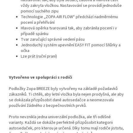
nastavovat tak, aby byla sedací, zádová a hlavová část
vždy zakryta vložkou. Nastavování se provádí jednoduše
pomocí suchého zipu
Technologie „ZOPA AIR FLOW“ předchází nadměrnému
pocení a přehřívání
Hlavová opěrka tvarovaná tak, aby zabránila pocení i v
případě spánku
Tvar zaručující správné vedení pásu
Jednoduchý systém upevnění EASY FIT pomocí šňůrky a
očka
Lze prát (ruční praní)
Vytvořeno ve spolupráci s rodiči
Podložky Zopa BREEZE byly vytvořeny na základě požadavků
zákazníků. Ti chtěli, aby letní vložka byla nejen prodyšná, ale aby
se dokázala přizpůsobit dané autosedačce a neomezovala
používání žádného z bezpečnostních prvků.
Proto nevznikla jedna univerzální podložka, ale tři odlišné
varianty. Každá se dokáže perfektně přizpůsobit kategorii
autosedaček, pro kterou je určená. Díky tomu mají rodiče jistotu,