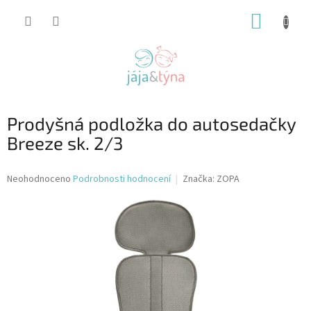
Přejít
NÁKUP
na
obsah
KOŠÍK
Prodyšná podložka do autosedačky
Breeze sk. 2/3
Průměrné
Neohodnoceno
Podrobnosti hodnocení
Značka:
ZOPA
hodnocení
produktu
je
0,0
z
5
hvězdiček.