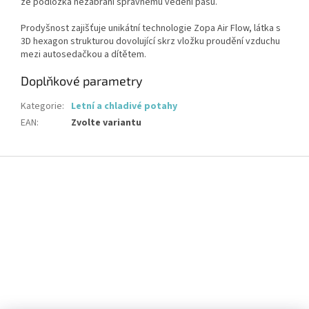
že podložka nezabrání správnému vedení pásů.
Prodyšnost zajišťuje unikátní technologie Zopa Air Flow, látka s
3D hexagon strukturou dovolující skrz vložku proudění vzduchu
mezi autosedačkou a dítětem.
Doplňkové parametry
Kategorie
:
Letní a chladivé potahy
EAN
:
Zvolte variantu
Z
á
p
a
t
í