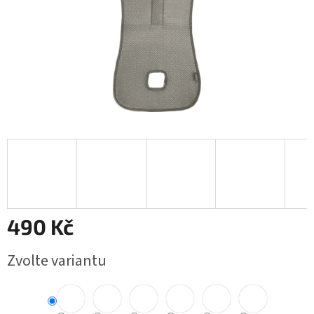
490 Kč
Měrná
Zvolte variantu
cena: