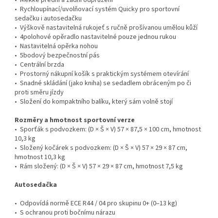
• Měkké přední a zadní odpružení
• Rychloupínací/uvolňovací systém Quicky pro sportovní
sedačku i autosedačku
• Výškově nastavitelná rukojeť s ručně prošívanou umělou kůží
• 4polohové opěradlo nastavitelné pouze jednou rukou
• Nastavitelná opěrka nohou
• 5bodový bezpečnostní pás
• Centrální brzda
• Prostorný nákupní košík s praktickým systémem otevírání
• Snadné skládání (jako kniha) se sedadlem obráceným po či
proti směru jízdy
• Složení do kompaktního balíku, který sám volně stojí
Rozměry a hmotnost sportovní verze
• Sporťák s podvozkem: (D × Š × V) 57 × 87,5 × 100 cm, hmotnost
10,3 kg
• Složený kočárek s podvozkem: (D × Š × V) 57 × 29 × 87 cm,
hmotnost 10,3 kg
• Rám složený: (D × Š × V) 57 × 29 × 87 cm, hmotnost 7,5 kg
Autosedačka
• Odpovídá normě ECE R44 / 04 pro skupinu 0+ (0–13 kg)
• S ochranou proti bočnímu nárazu