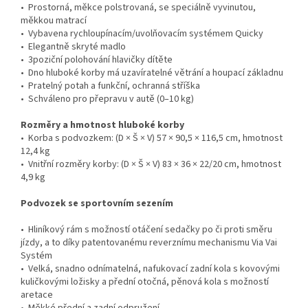
• Prostorná, měkce polstrovaná, se speciálně vyvinutou,
měkkou matrací
• Vybavena rychloupínacím/uvolňovacím systémem Quicky
• Elegantně skryté madlo
• 3poziční polohování hlavičky dítěte
• Dno hluboké korby má uzavíratelné větrání a houpací základnu
• Pratelný potah a funkční, ochranná stříška
• Schváleno pro přepravu v autě (0–10 kg)
Rozměry a hmotnost hluboké korby
• Korba s podvozkem: (D × Š × V) 57 × 90,5 × 116,5 cm, hmotnost
12,4 kg
• Vnitřní rozměry korby: (D × Š × V) 83 × 36 × 22/20 cm, hmotnost
4,9 kg
Podvozek se sportovním sezením
• Hliníkový rám s možností otáčení sedačky po či proti směru
jízdy, a to díky patentovanému reverznímu mechanismu Via Vai
Systém
• Velká, snadno odnímatelná, nafukovací zadní kola s kovovými
kuličkovými ložisky a přední otočná, pěnová kola s možností
aretace