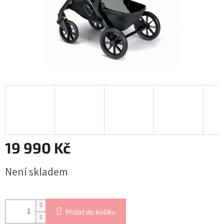
19 990 Kč
Měrná
Není skladem
cena:
Přidat do košíku