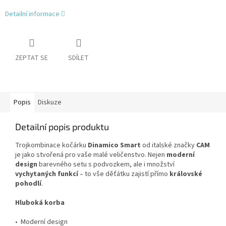
Detailní informace
ZEPTAT SE
SDÍLET
Popis
Diskuze
Detailní popis produktu
Trojkombinace kočárku
Dinamico Smart
od italské značky
CAM
je jako stvořená pro vaše malé veličenstvo. Nejen
moderní
design
barevného setu s podvozkem, ale i množství
vychytaných funkcí
– to vše děťátku zajistí přímo
královské
pohodlí
.
Hluboká korba
• Moderní design