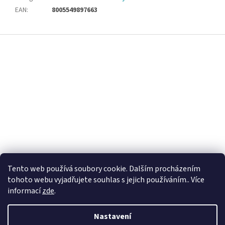
EAN
:
8005549897663
Z
á
p
a
t
í
Tento web používá soubory cookie. Dalším procházením
tohoto webu vyjadřujete souhlas s jejich používáním.. Více
informací
zde
.
Nastavení
Vytvořil Shoptet