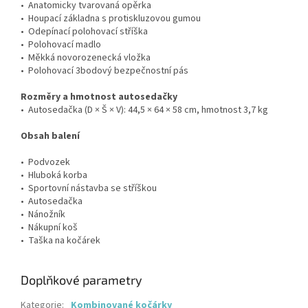
• Anatomicky tvarovaná opěrka
• Houpací základna s protiskluzovou gumou
• Odepínací polohovací stříška
• Polohovací madlo
• Měkká novorozenecká vložka
• Polohovací 3bodový bezpečnostní pás
Rozměry a hmotnost autosedačky
• Autosedačka (D × Š × V): 44,5 × 64 × 58 cm, hmotnost 3,7 kg
Obsah balení
• Podvozek
• Hluboká korba
• Sportovní nástavba se stříškou
• Autosedačka
• Nánožník
• Nákupní koš
• Taška na kočárek
Doplňkové parametry
Kategorie
:
Kombinované kočárky