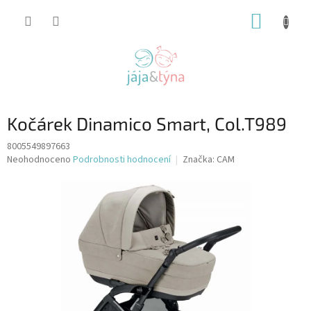
Přejít
NÁKUP
na
obsah
KOŠÍK
Kočárek Dinamico Smart, Col.T989
8005549897663
Průměrné
Neohodnoceno
Podrobnosti hodnocení
Značka:
CAM
hodnocení
produktu
je
0,0
z
5
hvězdiček.