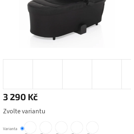
3 290 Kč
Měrná
Zvolte variantu
cena:
Varianta