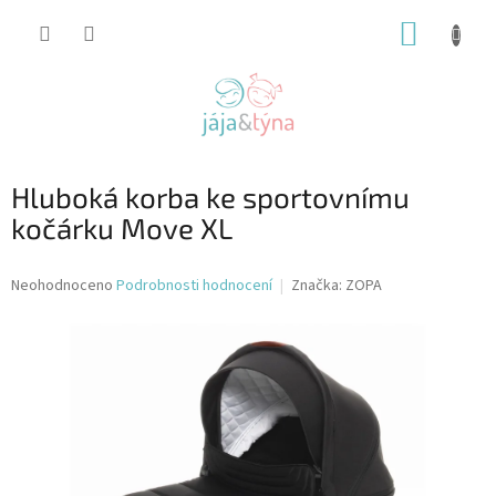
Přejít
NÁKUP
na
obsah
KOŠÍK
Hluboká korba ke sportovnímu
kočárku Move XL
Průměrné
Neohodnoceno
Podrobnosti hodnocení
Značka:
ZOPA
hodnocení
produktu
je
0,0
z
5
hvězdiček.