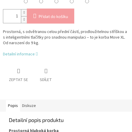
Přidat do košíku
Prostorná, s odvětranou celou přední částí, prodloužitelnou stříškou a
s inteligentními tlačítky pro snadnou manipulaci – to je korba Move XL.
Od narození do 9 kg.
Detailní informace
ZEPTAT SE
SDÍLET
Popis
Diskuze
Detailní popis produktu
Prostorná hluboká korba