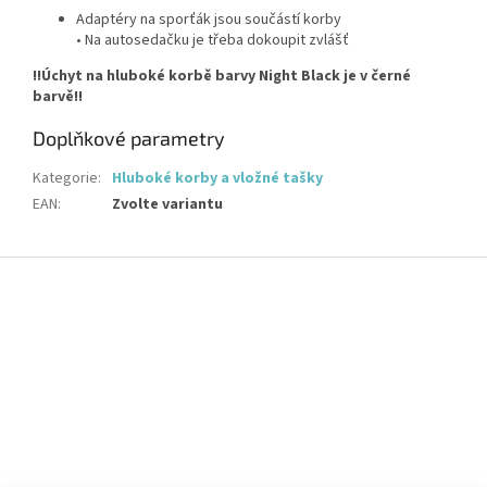
Adaptéry na sporťák jsou součástí korby
• Na autosedačku je třeba dokoupit zvlášť
!!Úchyt na hluboké korbě barvy Night Black je v černé
barvě!!
Doplňkové parametry
Kategorie
:
Hluboké korby a vložné tašky
EAN
:
Zvolte variantu
Z
á
p
a
t
í