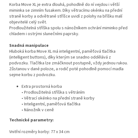
Korba Move XL je extra dlouhá, pohodlně do ní vejdou i větší
miminka se zimním fusakem. Díky větracímu okénku na přední
straně korby a odvětrané stříšce uvidí z polohy na bříšku malí
objevitelé celý svět.
Prodloužitelná stříška spolu s nánožníkem ochrání miminko před
chladem i ostrými slunečními paprsky.
Snadná manipulace
Hluboká korba Move XL má inteligentní, paměťová tlačítka
(intelligent buttons), díky kterým se snadno oddělává z
podvozku. Tlačítka lze zmáčknout postupně, vždy jednou rukou.
Zůstanou v dané poloze, a rodič poté pohodlně pomocí madla
sejme korbu z podvozku.
Extra prostorná korba
• Prodloužitelná stříška s větráním
• Větrací okénko na přední straně korby
• Inteligentní, paměťová tlačítka
• Nánožník v ceně
Technické parametry:
Vnitřní rozměry korby: 77 x 34 cm